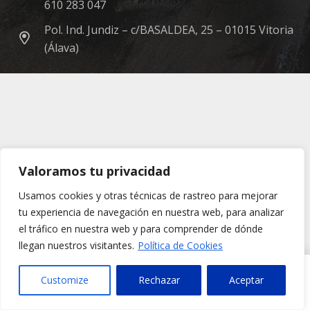
610 283 047
Pol. Ind. Jundiz – c/BASALDEA, 25 – 01015 Vitoria
(Álava)
Valoramos tu privacidad
Usamos cookies y otras técnicas de rastreo para mejorar
tu experiencia de navegación en nuestra web, para analizar
el tráfico en nuestra web y para comprender de dónde
llegan nuestros visitantes.
Política de Cookies
Esta web utiliza cookies para mejorar tu experiencia de
Customize
Rechazar
Aceptar
OK
usuario.Si continuas navegando, aceptas nuestra política
de cookies.