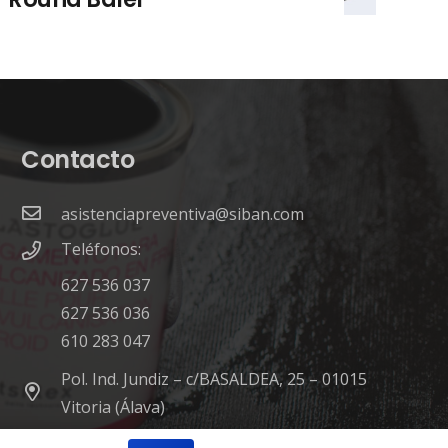
Contacto
asistenciapreventiva@siban.com
Teléfonos:
627 536 037
627 536 036
610 283 047
Pol. Ind. Jundiz – c/BASALDEA, 25 – 01015
Vitoria (Álava)